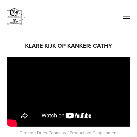
KLARE KIJK OP KANKER: CATHY
Director: Dries Coomans / Production: Gang.content