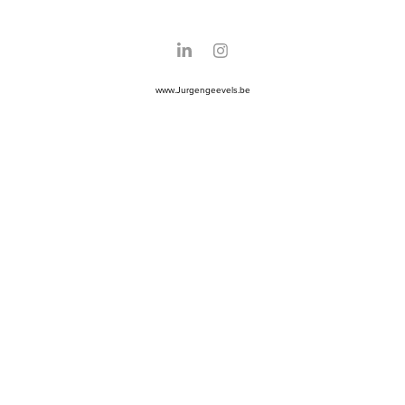
www.Jurgengeevels.be